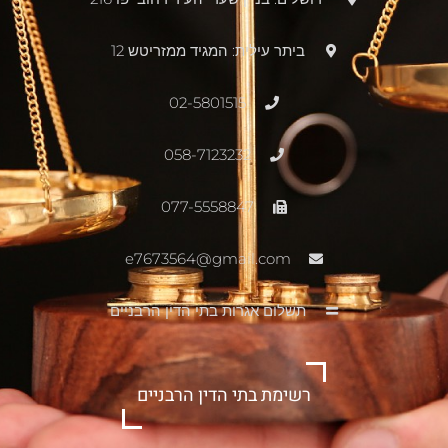
ביתר עילית: המגיד ממזריטש 12
02-5801515
058-7123232
077-5558847
e7673564@gmail.com
תשלום אגרות בתי הדין הרבניים
רשימת בתי הדין הרבניים