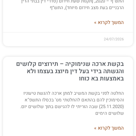
התש"ף – 2020, [תקנות שעת חירום (סדרי דין בבתי הדין
הרבניים בעת מצב חירום מיוחד), התש״ף
המשך לקרוא »
24/07/2026
בקשת ארכה שנימוקיה – תירוצים קלושים
והגשתה בידי בעל דין מיוצג בעצמו ולא
באמצעות בא כוחו
החלטה לפני בקשת המשיב למתן ארכה להגשת טיעוניו
והסימוכין להם בהתאם להחלטתי מט' בכסלו התשפ"א
(25.11.2020) שבה הוריתי לו להגישם בתוך שלושים יום.
שלושים הימים
המשך לקרוא »