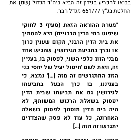
בבואו להכריע בנידון זה הביא ביה"ד הגדול (שם) את
החלטת בג"ץ 661/77 מנדל הבר:
"מטרת ההוראה הזאת (סעיף 3 לחוקי
שיפוט בתי הדין הרבניים) היא להסמיך
את בית הדין הרבני, מקום שענין כרוך
או נכרך בתביעת הגירושין, שהגיש אחד
מבני הזוג כלפי השני, לפסוק בו, בעניין
זה, וזאת לשם 'חיסול יעיל של יחסי בני
הזוג המתגרשים זה מזה […]' נמצא, כי
בעניננו, בו כרך הבעל בתביעתו
לגירושין גם את תביעתו שבית הדין
יפסוק בשאלת הרכוש המשותף, לא
היה בית הדין מוסמך לפסוק בשאלה
האחרונה, כל עוד לא פסק שהצדדים
יתגרשו זה מזה […]