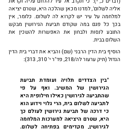
(דברים כ, י): 'כי תקרב אל עיר להלחם עליה וקראת
אליה לשלום', למדנו מכאן שהלכה היא, שטרם יציאה
למלחמה על עיר יש לקרוא לה לשלום. כלומר, אין
בכך כל פגם במה שקודם תביעת הגירושין מבקש
התובע לנסות ולבחון את האפשרות להשכין את
השלום בבית.
הוסיף בית הדין הרבני (שם) והביא את דברי בית הדין
הגדול (תיק ערעור לה/218, פד"ר י' 310, 313):
"בין הצדדים תלויה ועומדת תביעת
הגירושין של המשיב. ואף על פי
שהתביעה לגירושין כאילו חילופית היא
לתביעה לשלום בית, הרי גלוי וידוע הוא
כי דרכה של תביעת גירושין לעולם כך
היא, שטרם היציאה למערכות המלחמה
לגירושין, מקדימים בפתיחה לשלום.