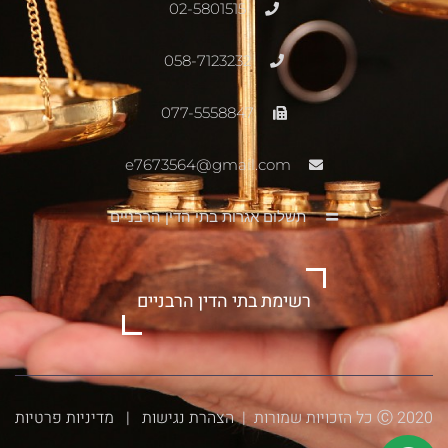
02-5801515
058-7123232
077-5558847
e7673564@gmail.com
תשלום אגרות בתי הדין הרבניים
רשימת בתי הדין הרבניים
Ⓒ 2020 כל הזכויות שמורות |
הצהרת נגישות
|
מדיניות פרטיות