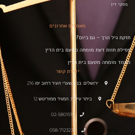
פסקי דין
מאמרים אחרונים
חזקת גיל הרך – גם כיום?
פסילת חוות דעת מומחה מטעם בית הדין
מעמד מומחה מטעם בית הדין
יצירת קשר
ירושלים: בניין שערי העיר רחוב יפו 216
ביתר עילית: המגיד ממזריטש 12
02-5801515
058-7123232