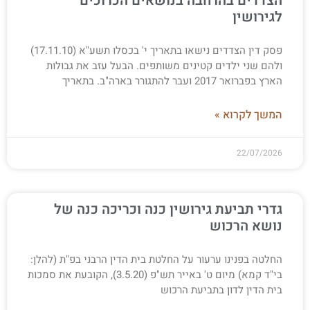
הצדדים בהרחבה בנושאים הכרוכים
לגירושין
פסק דין הצדדים נישאו בתאריך י' בכסלו תשע"א (17.11.10)
ולהם שני ילדים קטינים משותפים. הבעל עזב את גבולות
הארץ בפברואר 2017 ועבר להתגורר בארה"ב. בתאריך
המשך לקרוא »
22/07/2026
גדרי תביעת גירושין כנה וכריכה כנה של
נושא הרכוש
החלטה בפנינו ערעור על החלטת בית הדין הרבני בפ"ת (להלן:
בי"ד קמא) מיום ט' באייר תש"פ (3.5.20), הקובעת את סמכות
בית הדין לדון בתביעת הרכוש