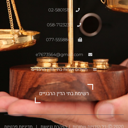
02-5801515
058-7123232
077-5558847
e7673564@gmail.com
תשלום אגרות בתי הדין הרבניים
רשימת בתי הדין הרבניים
Ⓒ 2020 כל הזכויות שמורות |
הצהרת נגישות
|
מדיניות פרטיות