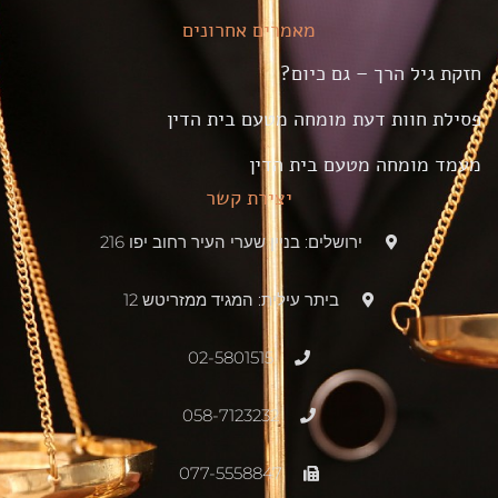
מאמרים אחרונים
חזקת גיל הרך – גם כיום?
פסילת חוות דעת מומחה מטעם בית הדין
מעמד מומחה מטעם בית הדין
יצירת קשר
ירושלים: בניין שערי העיר רחוב יפו 216
ביתר עילית: המגיד ממזריטש 12
02-5801515
058-7123232
077-5558847